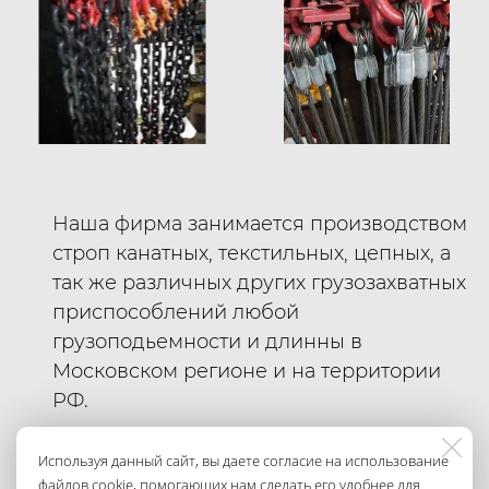
Наша фирма занимается производством
строп канатных, текстильных, цепных, а
так же различных других грузозахватных
приспособлений любой
грузоподьемности и длинны в
Московском регионе и на территории
РФ.
Продукция
ООО"РТПФ"
является
Используя данный сайт, вы даете согласие на использование
файлов cookie, помогающих нам сделать его удобнее для