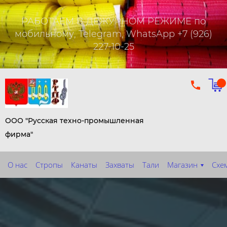
РАБОТАЕМ В ДЕЖУРНОМ РЕЖИМЕ по
мобильному, Telegram, WhatsApp +7 (926)
227-10-25
ООО "Русская техно-промышленная
фирма"
О нас
Стропы
Канаты
Захваты
Тали
Магазин
Схе